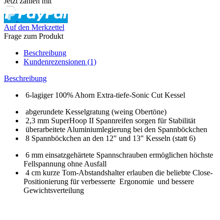
Jetzt zahlen mit
Auf den Merkzettel
Frage zum Produkt
Beschreibung
Kundenrezensionen (1)
Beschreibung
6-
lagiger 100%
Ahorn
Extra-tiefe-Sonic
Cut
Kessel
abgerundete
Kesselgratung
(weing Obertöne)
2,3 mm
SuperHoop
II Spannreifen
sorgen für Stabilität
überarbeitete
Aluminiumlegierung
bei den Spann
böckchen
8
Spannböckchen
an den
12"
und
13
" Kesseln
(
statt
6
)
6 mm
einsatzgehärtet
e
Spannschrauben
ermöglichen
höchste
Fellspannung
ohne
Ausfall
4 cm
kurze Tom
-Abstandshalter
erlauben die beliebte
Close-
Positionierung
für
verbesserte
Ergonomie und
bessere
Gewichtsverteilung