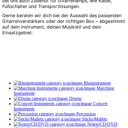
bei uns auch Zubehör für Gitarrenamps, wie Kabel,
Fußschalter und Transportlösungen.
Gerne beraten wir dich bei der Auswahl des passenden
Gitarrenverstärkers oder der richtigen Box – abgestimmt
auf dein Instrument, deinen Musikstil und dein
Einsatzgebiet.
„Passende E-Gitarren findest du hier.“
„Effekte & Pedale gibt es in der Kategorie
Effektgeräte.“
„Zubehör wie Kabel & Taschen findest du unter
Gitarrenzubehör.“
Blasinstrument
Marching
Instrumente
Drums
Concert
Instruments
Percussion
Sticks/Mallets
Noten/CD/DVD