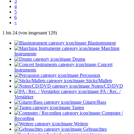
3
4
5
6
»
1
bis
24
(von insgesamt
129
)
Blasinstrument
Marching
Instrumente
Drums
Concert
Instruments
Percussion
Sticks/Mallets
Noten/CD/DVD
PA / Rec. /
Verstärker
Gitarre/Bass
Tasten
Computer /
Recording
Weitere
Gebrauchtes