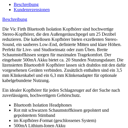
Beschreibung
Kundenrezensionen
Beschreibung
Die Vic Firth Bluetooth Isolation Kopfhörer sind hochwertige
Stereo-Kopfhörer, die den Außengeräuschpegel um 25 Dezibel
reduzieren. Die kabellosen Kopfhörer bieten exzellenten Stereo-
Sound, ein sauberes Low-End, definierte Mitten und klare Höhen.
Perfekt für Live- und Studioeinsatz oder zum Üben. Breite
Schaumstoffkissen sorgen für maximalen Tragekomfort. Der
eingebaute 500mA Akku bietet ca. 20 Stunden Nutzungsdauer. Die
lizensierten Bluetooth® Kopfhörer lassen sich drahtlos mit den dafür
vorgesehenen Geräten verbinden. Zusätzlich enthalten sind ein 3,5
mm Klinkenkabel und ein 6,3 mm Klinkenadapter für optionale
kabelgebundene Nutzung.
Ein idealer Kopfhörer für jeden Schlagzeuger auf der Suche nach
zuverlässigem, hochwertigem Gehörschutz.
Bluetooth Isolation Headphones
Rot mit schwarzen Schaumstoffkissen gepolstert und
gepolstertem Stirnband
im Kopfhörer-Format (geschlossenes System)
500mA Lithium-Ionen Akku