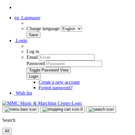
en
Language
Change language
Login
Log in
Email
Password
Toggle Password View
Create a new account
Forgot password?
Wish list
0
Search
All