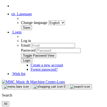
en
Language
Change language
Login
Log in
Email
Password
Toggle Password View
Create a new account
Forgot password?
Wish list
0
Search
All