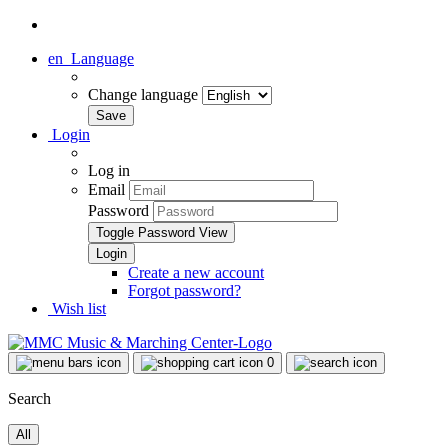
en
Language
Change language
Login
Log in
Email
Password
Toggle Password View
Create a new account
Forgot password?
Wish list
0
Search
All