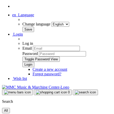
en
Language
Change language
Login
Log in
Email
Password
Toggle Password View
Create a new account
Forgot password?
Wish list
0
Search
All